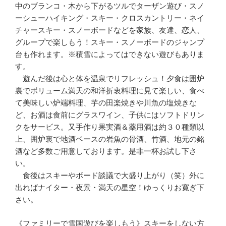
中のブランコ・木から下がるツルでターザン遊び・スノ
ーシューハイキング・スキー・クロスカントリー・ネイ
チャースキー・スノーボードなどを家族、友達、恋人、
グループで楽しもう！スキー・スノーボードのジャンプ
台も作れます。※積雪によってはできない遊びもありま
す。
遊んだ後は心と体を温泉でリフレッシュ！夕食は囲炉
裏でボリューム満天の和洋折衷料理に見て楽しい、食べ
て美味しい炉端料理、芋の田楽焼きや川魚の塩焼きな
ど、お酒は食前にグラスワイン、子供にはソフトドリン
クをサービス。又手作り果実酒＆薬用酒は約３０種類以
上、囲炉裏で地酒ベースの岩魚の骨酒、竹酒、地元の銘
酒など多数ご用意しております。是非一杯お試し下さ
い。
食後はスキーやボード談議で大盛り上がり（笑）外に
出ればナイター・夜景・満天の星空！ゆっくりお寛ぎ下
さい。
《ファミリーで雪国遊びを楽しもう》スキーをしない方