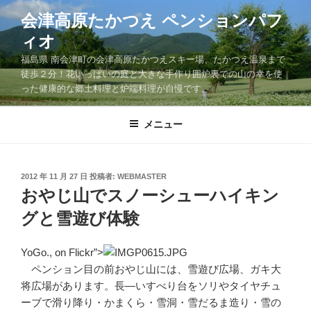
コ
会津高原たかつえ ペンションパフ
ン
ィオ
テ
ン
福島県 南会津町の会津高原たかつえスキー場、たかつえ温泉まで
ツ
徒歩２分！花いっぱいの庭と大きな手作り囲炉裏での山の幸を使
った健康的な郷土料理と炉端料理が自慢です。
へ
ス
キ
メニュー
ッ
プ
投
2012 年 11 月 27 日
投稿者:
WEBMASTER
稿
おやじ山でスノーシューハイキン
日:
グと雪遊び体験
YoGo., on Flickr”>
ペンション目の前おやじ山には、雪遊び広場、ガキ大
将広場があります。長―いすべり台をソリやタイヤチュ
ーブで滑り降り・かまくら・雪洞・雪だるま造り・雪の