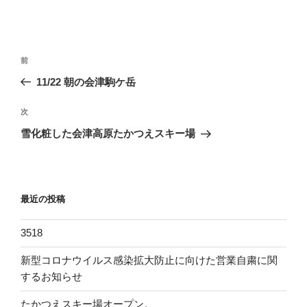
投
過
前
稿
去
11/22 朝の会津駒ケ岳
ナ
の
ビ
投
次
次
稿
ゲ
の
雪化粧した会津高原たかつえスキー場
投
ー
稿
シ
ョ
最近の投稿
ン
3518
新型コロナウイルス感染拡大防止に向けた営業自粛に関
するお知らせ
たかつえスキー場オープン。