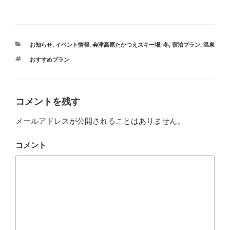
カ
お知らせ
,
イベント情報
,
会津高原たかつえスキー場
,
冬
,
宿泊プラン
,
温泉
テ
タ
おすすめプラン
ゴ
グ
リ
ー
コメントを残す
メールアドレスが公開されることはありません。
コメント