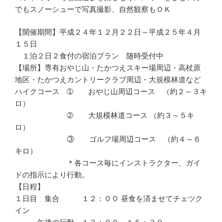
でもスノーシューで写真撮影、自然観察もＯＫ
【開催期間】平成２４年１２月２２日～平成２５年４月
１５日
１泊２日２食付の宿泊プラン 随時受付中
【場所】専有おやじ山・たかつえスキー場周辺・高杖原
地区・たかつえカントリークラブ周辺・大規模林道など
ハイクコース ➀ おやじ山周辺コース （約２～３キ
ロ）
➁ 大規模林道コース （約３～５キ
ロ）
③ ゴルフ場周辺コース （約４～６
キロ）
＊各コース毎にインストラクター、ガイ
ドの指示により行動。
【日程】
１日目 集合 １２：００ 昼食を済ませてチェツク
イン