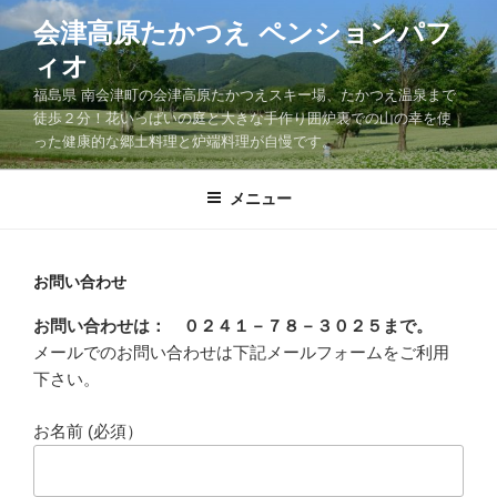
コ
会津高原たかつえ ペンションパフ
ン
ィオ
テ
ン
福島県 南会津町の会津高原たかつえスキー場、たかつえ温泉まで
ツ
徒歩２分！花いっぱいの庭と大きな手作り囲炉裏での山の幸を使
った健康的な郷土料理と炉端料理が自慢です。
へ
ス
キ
メニュー
ッ
プ
お問い合わせ
お問い合わせは： ０２４１－７８－３０２５まで。
メールでのお問い合わせは下記メールフォームをご利用
下さい。
お名前 (必須）