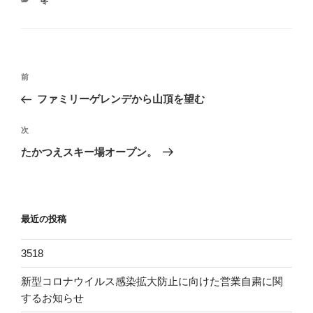
カ
冬
テ
ゴ
リ
ー
投
過
前
稿
去
ファミリーゲレンデから山頂を望む
ナ
の
ビ
投
次
次
稿
ゲ
の
たかつえスキー場オープン。
投
ー
稿
シ
ョ
最近の投稿
ン
3518
新型コロナウイルス感染拡大防止に向けた営業自粛に関
するお知らせ