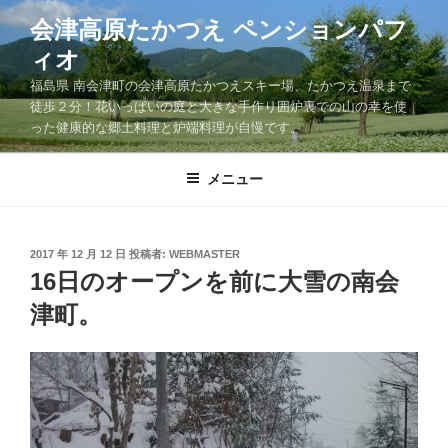
コ
会津高原たかつえ ペンションパフ
ン
ィオ
テ
ン
福島県 南会津町の会津高原たかつえスキー場、たかつえ温泉まで
ツ
徒歩２分！花いっぱいの庭と大きな手作り囲炉裏での山の幸を使
った健康的な郷土料理と炉端料理が自慢です。
へ
ス
キ
メニュー
ッ
プ
投
2017 年 12 月 12 日
投稿者:
WEBMASTER
稿
16日のオープンを前に大雪の南会
日:
津町。