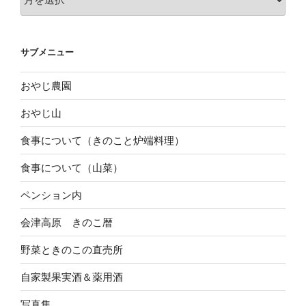
去
の
投
サブメニュー
稿
おやじ農園
おやじ山
食事について（きのこと炉端料理）
食事について（山菜）
ペンション内
会津高原 きのこ暦
野菜ときのこの直売所
自家製果実酒＆薬用酒
写真集