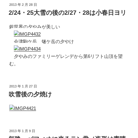
投
2013 年 2 月 28 日
稿
2/24・25大雪の後の2/27・28は小春日ヨリ
日:
銀世界の夕やみが美しい
会津駒ケ岳、燧ケ岳の夕やけ
夕やみのファミリーゲレンデから第6リフト山頂を望
む。
投
2013 年 1 月 27 日
稿
吹雪後の夕焼け
日:
投
2013 年 1 月 9 日
稿