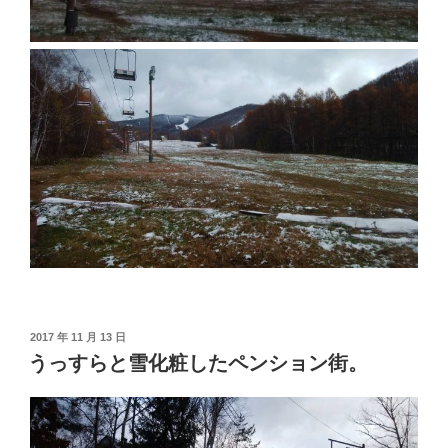
投
2017 年 11 月 13 日
稿
うっすらと雪化粧したペンション街。
日: