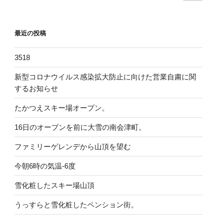
の
稿
ペ
ナ
ー
ビ
最近の投稿
ジ
ゲ
ー
3518
シ
新型コロナウイルス感染拡大防止に向けた営業自粛に関
ョ
するお知らせ
ン
たかつえスキー場オープン。
16日のオープンを前に大雪の南会津町。
ファミリーゲレンデから山頂を望む
今朝6時の気温-6度
雪化粧したスキー場山頂
うっすらと雪化粧したペンション街。