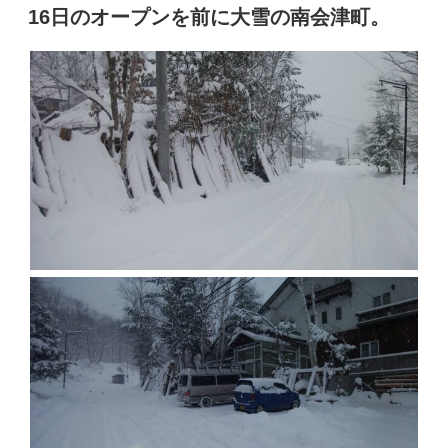
稿
16日のオープンを前に大雪の南会津町。
日: