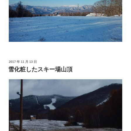
投
2017 年 11 月 13 日
稿
雪化粧したスキー場山頂
日: