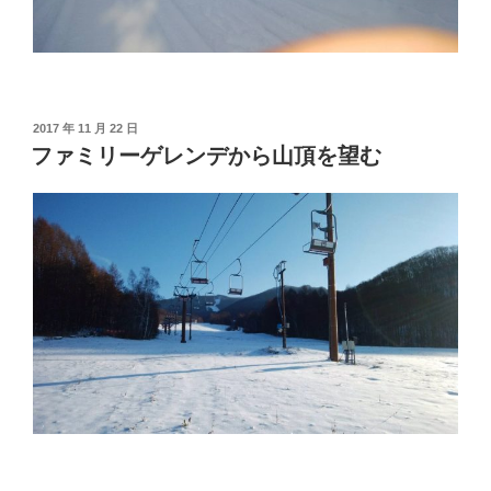
投
2017 年 11 月 22 日
稿
ファミリーゲレンデから山頂を望む
日: