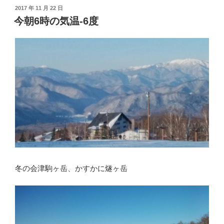
投
2017 年 11 月 22 日
稿
今朝6時の気温-6度
日:
冬の会津駒ヶ岳、かすかに燧ヶ岳