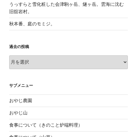
うっすらと雪化粧した会津駒ヶ岳、燧ヶ岳。雲海に沈む
旧舘岩村。
秋本番、庭のモミジ。
過去の投稿
過
去
の
投
サブメニュー
稿
おやじ農園
おやじ山
食事について（きのこと炉端料理）