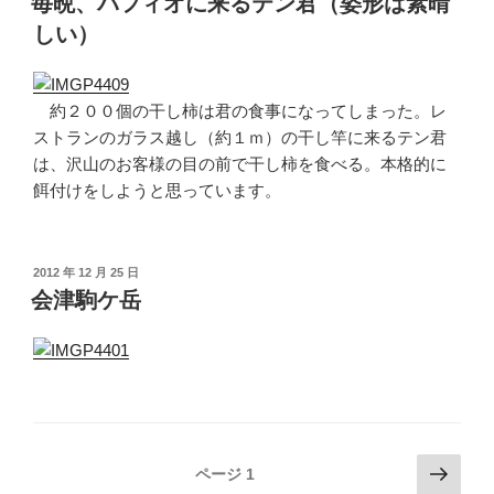
毎晩、パフィオに来るテン君（姿形は素晴
日:
しい）
約２００個の干し柿は君の食事になってしまった。レ
ストランのガラス越し（約１ｍ）の干し竿に来るテン君
は、沢山のお客様の目の前で干し柿を食べる。本格的に
餌付けをしようと思っています。
投
2012 年 12 月 25 日
稿
会津駒ケ岳
日:
投
次
ページ
1