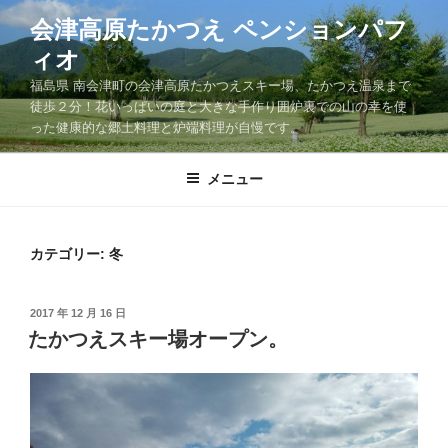
コ
会津高原たかつえ ペンションパフ
ン
ィオ
テ
ン
福島県 南会津町の会津高原たかつえスキー場、たかつえ温泉まで
ツ
徒歩２分！花いっぱいの庭と大きな手作り囲炉裏での山の幸を使
った健康的な郷土料理と炉端料理が自慢です。
へ
ス
キ
メニュー
ッ
プ
カテゴリー: 冬
投
2017 年 12 月 16 日
稿
たかつえスキー場オープン。
日: