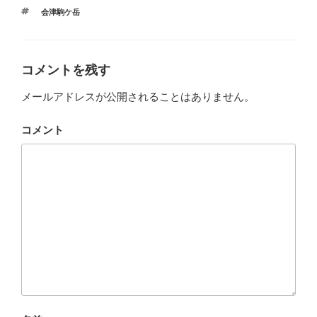
テ
タ
会津駒ケ岳
ゴ
グ
リ
ー
コメントを残す
メールアドレスが公開されることはありません。
コメント