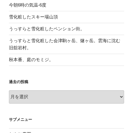
今朝6時の気温-6度
雪化粧したスキー場山頂
うっすらと雪化粧したペンション街。
うっすらと雪化粧した会津駒ヶ岳、燧ヶ岳。雲海に沈む
旧舘岩村。
秋本番、庭のモミジ。
過去の投稿
過
去
の
投
サブメニュー
稿