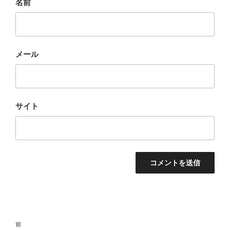
名前
メール
サイト
投
過
前