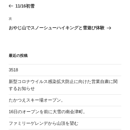
稿
去
11/16初雪
ナ
の
ビ
投
次
次
稿
ゲ
の
おやじ山でスノーシューハイキングと雪遊び体験
投
ー
稿
シ
ョ
最近の投稿
ン
3518
新型コロナウイルス感染拡大防止に向けた営業自粛に関
するお知らせ
たかつえスキー場オープン。
16日のオープンを前に大雪の南会津町。
ファミリーゲレンデから山頂を望む