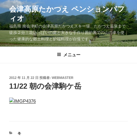
コ
会津高原たかつえ ペンションパフ
ン
ィオ
テ
ン
福島県 南会津町の会津高原たかつえスキー場、たかつえ温泉まで
ツ
徒歩２分！花いっぱいの庭と大きな手作り囲炉裏での山の幸を使
った健康的な郷土料理と炉端料理が自慢です。
へ
ス
キ
メニュー
ッ
プ
投
2012 年 11 月 22 日
投稿者:
WEBMASTER
稿
11/22 朝の会津駒ケ岳
日:
カ
冬