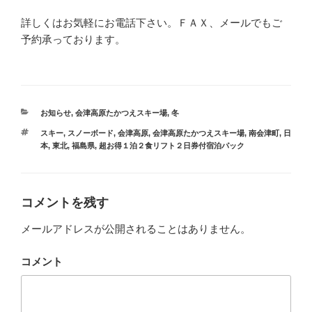
詳しくはお気軽にお電話下さい。ＦＡＸ、メールでもご
予約承っております。
カ
お知らせ
,
会津高原たかつえスキー場
,
冬
テ
タ
スキー
,
スノーボード
,
会津高原
,
会津高原たかつえスキー場
,
南会津町
,
日
ゴ
グ
本
,
東北
,
福島県
,
超お得１泊２食リフト２日券付宿泊パック
リ
ー
コメントを残す
メールアドレスが公開されることはありません。
コメント