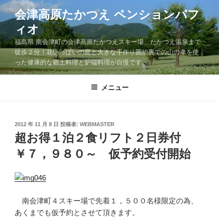
コ
会津高原たかつえ ペンションパフ
ン
ィオ
テ
ン
福島県 南会津町の会津高原たかつえスキー場、たかつえ温泉まで
ツ
徒歩２分！花いっぱいの庭と大きな手作り囲炉裏での山の幸を使
った健康的な郷土料理と炉端料理が自慢です。
へ
ス
キ
メニュー
ッ
プ
投
2012 年 11 月 8 日
投稿者:
WEBMASTER
稿
超お得１泊２食リフト２日券付
日:
￥７，９８０～ 仮予約受付開始
南会津町４スキー場で先着１，５００名様限定の為、
あくまでも仮予約とさせて頂きます。