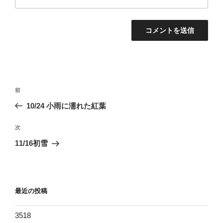
投
過
前
稿
去
10/24 小雨に濡れた紅葉
ナ
の
ビ
投
次
次
稿
ゲ
の
11/16初雪
投
ー
稿
シ
ョ
最近の投稿
ン
3518