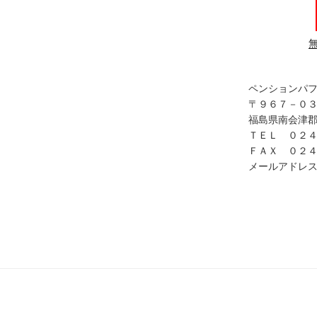
ペンションパ
〒９６７－０
福島県南会津郡
ＴＥＬ ０２
ＦＡＸ ０２
メールアドレス in