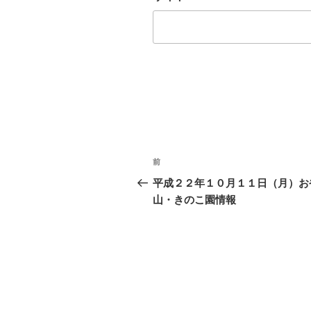
投
前
過
稿
去
平成２２年１０月１１日（月）お
の
山・きのこ園情報
ナ
投
ビ
稿
ゲ
ー
シ