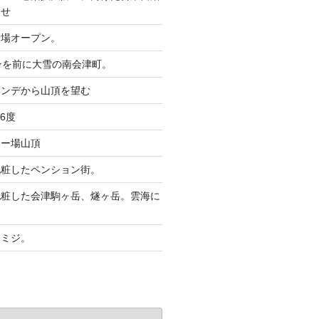
らせ
ー場オープン。
ンを前に大雪の南会津町。
レンデから山頂を望む
6度
キー場山頂
化粧したペンション街。
化粧した会津駒ヶ岳、燧ヶ岳。雲海に
。
モミジ。