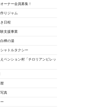
培オーナー会員募集！
手作りジャム
開き日程
体験支援事業
 白樺の湯
山シャトルタクシー
つえペンション村「チロリアンビレッ
聞
菜暦
の写真
ナー
ー