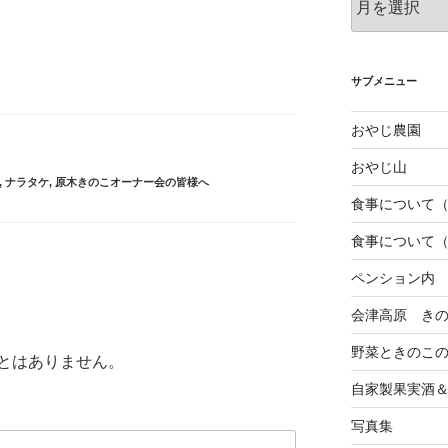
去
の
投
稿
サブメニュー
おやじ農園
おやじ山
,
ナラタケ
,
原木きのこオーナー会の皆様へ
食事について
食事について
ペンション内
会津高原 き
野菜ときのこ
とはありません。
自家製果実酒
写真集