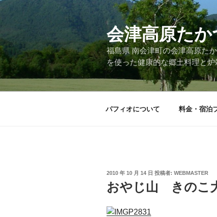
コ
ン
会津高原たか
テ
ン
福島県 南会津町の会津高原た
ツ
を使った健康的な郷土料理と炉
へ
ス
キ
ッ
パフィオについて
料金・宿泊
プ
投
2010 年 10 月 14 日
投稿者:
WEBMASTER
稿
おやじ山 きのこ
日: