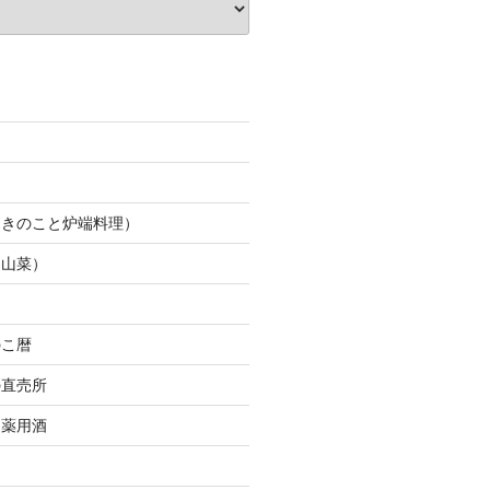
（きのこと炉端料理）
（山菜）
のこ暦
の直売所
＆薬用酒