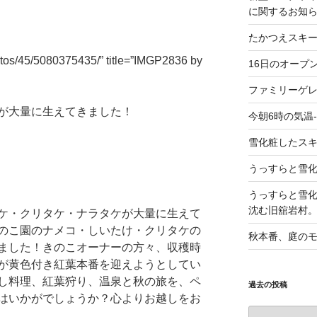
に関するお知
たかつえスキ
hotos/45/5080375435/” title=”IMGP2836 by
16日のオープ
ファミリーゲ
が大量に生えてきました！
今朝6時の気温-
雪化粧したス
うっすらと雪
うっすらと雪
沈む旧舘岩村
ケ・クリタケ・ナラタケが大量に生えて
のこ園のナメコ・しいたけ・クリタケの
秋本番、庭の
ました！きのこオーナーの方々、収穫時
が黄色付き紅葉本番を迎えようとしてい
し料理、紅葉狩り、温泉と秋の旅を、ペ
過去の投稿
はいかがでしょうか？心よりお越しをお
過