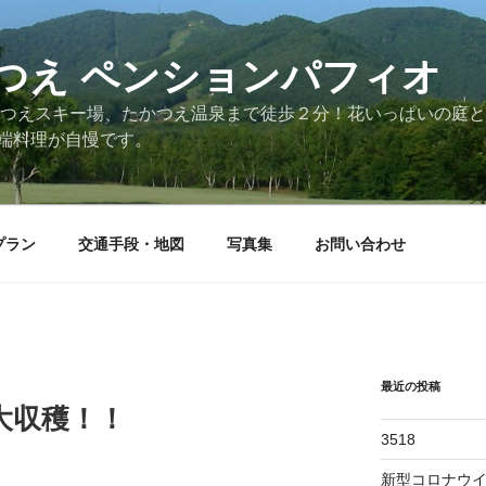
つえ ペンションパフィオ
かつえスキー場、たかつえ温泉まで徒歩２分！花いっぱいの庭
端料理が自慢です。
プラン
交通手段・地図
写真集
お問い合わせ
最近の投稿
大収穫！！
3518
新型コロナウ