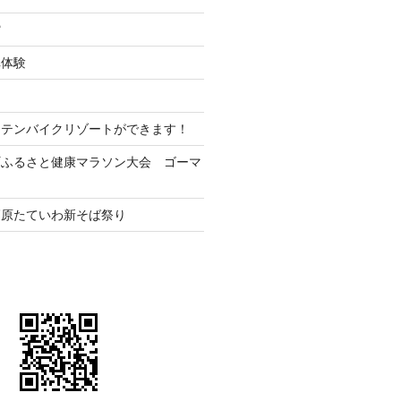
館
車体験
ンテンバイクリゾートができます！
町ふるさと健康マラソン大会 ゴーマ
高原たていわ新そば祭り