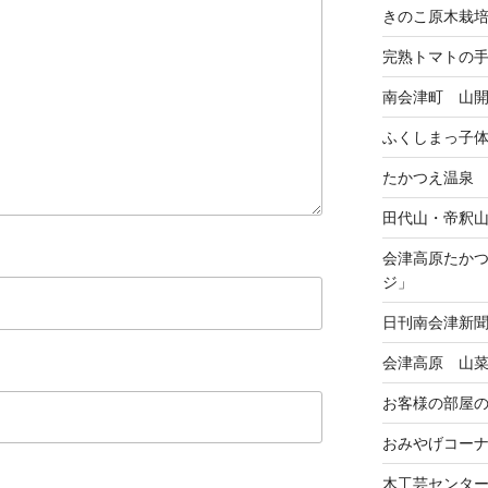
きのこ原木栽
完熟トマトの
南会津町 山
ふくしまっ子
たかつえ温泉
田代山・帝釈
会津高原たか
ジ」
日刊南会津新
会津高原 山
お客様の部屋
おみやげコー
木工芸センタ