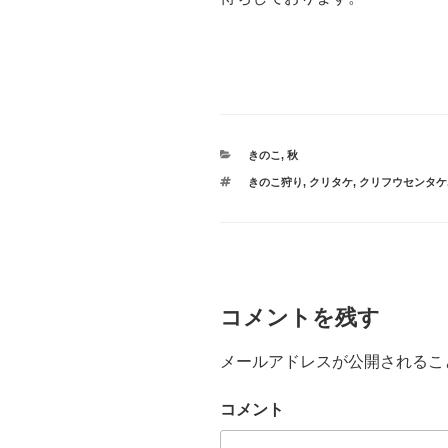
カ
きのこ
,
秋
テ
タ
きのこ狩り
,
クリタケ
,
クリフウセンタケ
ゴ
グ
リ
ー
コメントを残す
メールアドレスが公開されるこ
コメント