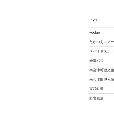
リンク
wed​ge
たかつえスノ
スパイヤスポ
会津バス
南会津町観光
南会津町観光
東武鉄道
野岩鉄道