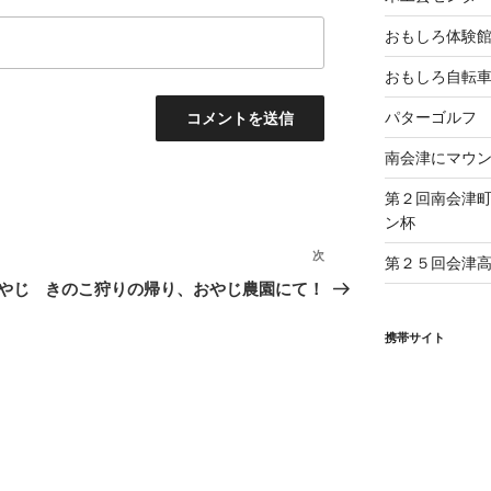
おもしろ体験
おもしろ自転
パターゴルフ
南会津にマウ
第２回南会津
ン杯
次
次
第２５回会津
の
やじ
きのこ狩りの帰り、おやじ農園にて！
投
稿
携帯サイト