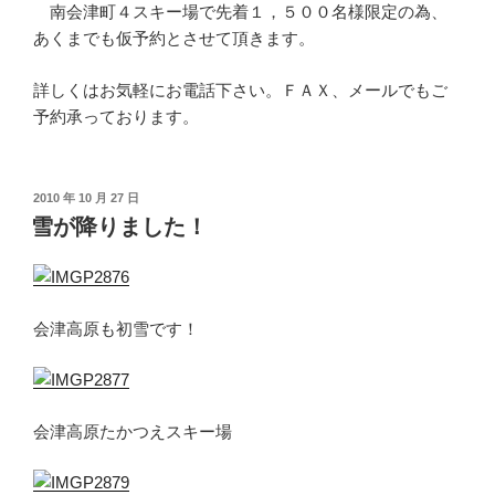
南会津町４スキー場で先着１，５００名様限定の為、
あくまでも仮予約とさせて頂きます。
詳しくはお気軽にお電話下さい。ＦＡＸ、メールでもご
予約承っております。
投
2010 年 10 月 27 日
稿
雪が降りました！
日:
会津高原も初雪です！
会津高原たかつえスキー場