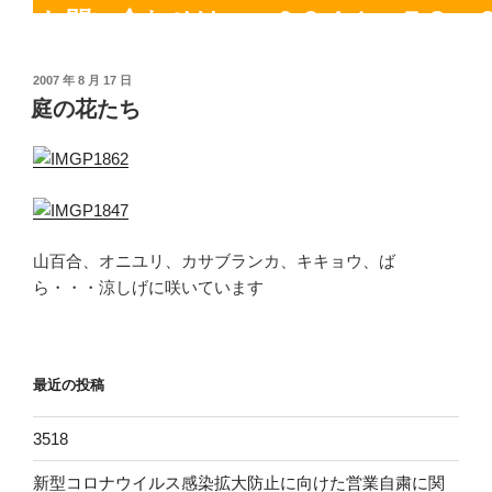
お問い合わせは： ０２４１－７８－
まで。
投
2007 年 8 月 17 日
稿
庭の花たち
日:
山百合、オニユリ、カサブランカ、キキョウ、ば
ら・・・涼しげに咲いています
最近の投稿
3518
新型コロナウイルス感染拡大防止に向けた営業自粛に関