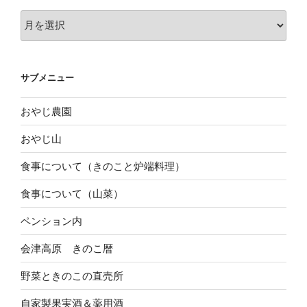
過
去
の
投
サブメニュー
稿
おやじ農園
おやじ山
食事について（きのこと炉端料理）
食事について（山菜）
ペンション内
会津高原 きのこ暦
野菜ときのこの直売所
自家製果実酒＆薬用酒