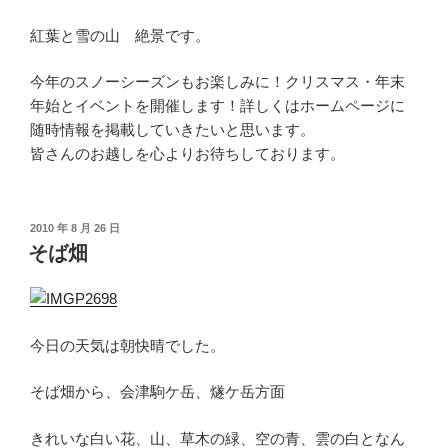
紅葉と雪の山 絶景です。
今年のスノーシーズンもお楽しみに！クリスマス・年末
年始とイベントを開催します！詳しくはホームページに
随時情報を掲載していきたいと思います。
皆さんのお越しを心よりお待ちしております。
投
2010 年 8 月 26 日
稿
そば畑
日:
今日の天気は朝快晴でした。
そば畑から、会津駒ケ岳、燧ケ岳方面
きれいな白い花、山、草木の緑、空の青、雲の白となん