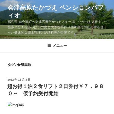
コ
会津高原たかつえ ペンションパフ
ン
ィオ
テ
ン
福島県 南会津町の会津高原たかつえスキー場、たかつえ温泉まで
ツ
徒歩２分！花いっぱいの庭と大きな手作り囲炉裏での山の幸を使
った健康的な郷土料理と炉端料理が自慢です。
へ
ス
キ
メニュー
ッ
プ
タグ: 会津高原
投
2012 年 11 月 8 日
稿
超お得１泊２食リフト２日券付￥７，９８
日:
０～ 仮予約受付開始