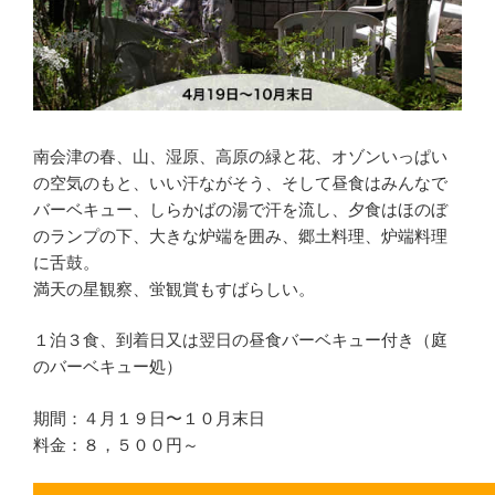
南会津の春、山、湿原、高原の緑と花、オゾンいっぱい
の空気のもと、いい汗ながそう、そして昼食はみんなで
バーベキュー、しらかばの湯で汗を流し、夕食はほのぼ
のランプの下、大きな炉端を囲み、郷土料理、炉端料理
に舌鼓。
満天の星観察、蛍観賞もすばらしい。
１泊３食、到着日又は翌日の昼食バーベキュー付き（庭
のバーベキュー処）
期間：４月１９日〜１０月末日
料金：８，５００円～