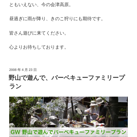
ともいえない、今の会津高原。
昼過ぎに雨が降り、きのこ狩りにも期待です。
皆さん遊びに来てください。
心よりお待ちしております。
投
2008 年 4 月 23 日
稿
野山で遊んで、バーベキューファミリープ
日:
ラン