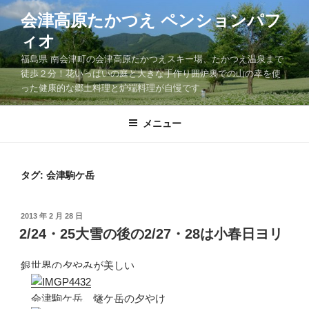
コ
会津高原たかつえ ペンションパフ
ン
ィオ
テ
ン
福島県 南会津町の会津高原たかつえスキー場、たかつえ温泉まで
ツ
徒歩２分！花いっぱいの庭と大きな手作り囲炉裏での山の幸を使
った健康的な郷土料理と炉端料理が自慢です。
へ
ス
キ
メニュー
ッ
プ
タグ: 会津駒ケ岳
投
2013 年 2 月 28 日
稿
2/24・25大雪の後の2/27・28は小春日ヨリ
日:
銀世界の夕やみが美しい
会津駒ケ岳、燧ケ岳の夕やけ