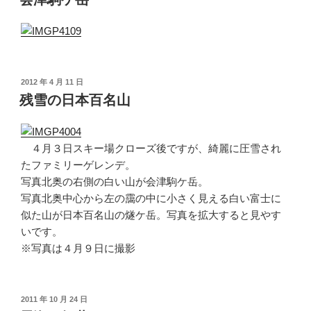
日:
投
2012 年 4 月 11 日
稿
残雪の日本百名山
日:
４月３日スキー場クローズ後ですが、綺麗に圧雪され
たファミリーゲレンデ。
写真北奥の右側の白い山が会津駒ケ岳。
写真北奥中心から左の靄の中に小さく見える白い富士に
似た山が日本百名山の燧ケ岳。写真を拡大すると見やす
いです。
※写真は４月９日に撮影
投
2011 年 10 月 24 日