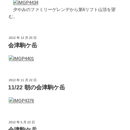
夕やみのファミリーゲレンデから第6リフト山頂を望
む。
投
2012 年 12 月 25 日
稿
会津駒ケ岳
日:
投
2012 年 11 月 22 日
稿
11/22 朝の会津駒ケ岳
日:
投
2012 年 5 月 22 日
稿
会津駒ケ岳