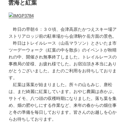
稿
雲海と紅葉
日:
昨日の早朝６：３０頃、会津高原たかつえスキー場ア
ストリアロッジ前の駐車場から会津駒ケ岳方面の景色。
昨日はトレイルレース（山岳マラソン）とさいたま市
ツーデーウォーク（紅葉の中を散歩）のイベントが秋晴
れの中、開催され無事終了しました。トレイルレースの
事務局の皆様、お疲れ様でした。お宿泊頂き本当にあり
がとうございました。またのご利用をお待ちしておりま
す。
紅葉は落葉が始まりました。所々の山もみじ、唐松
は、まだ綺麗に紅葉しています。おやじ農園は赤かぶ、
サトイモ、八つ頭の収穫時期になりました。落ち葉を集
め、畑の肥やしにする作業など、来年の春からの畑仕事
と冬の準備を毎日しております。皆さんのお越しを心か
らお待ちしております。