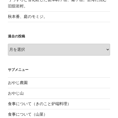
旧舘岩村。
秋本番、庭のモミジ。
過去の投稿
過
去
の
投
サブメニュー
稿
おやじ農園
おやじ山
食事について（きのこと炉端料理）
食事について（山菜）