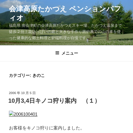
コ
会津高原たかつえ ペンションパフ
ン
ィオ
テ
ン
福島県 南会津町の会津高原たかつえスキー場、たかつえ温泉まで
ツ
徒歩２分！花いっぱいの庭と大きな手作り囲炉裏での山の幸を使
った健康的な郷土料理と炉端料理が自慢です。
へ
ス
キ
メニュー
ッ
プ
カテゴリー: きのこ
投
2006 年 10 月 5 日
稿
10月3,4日キノコ狩り案内 （１）
日:
お客様をキノコ狩りに案内しました。