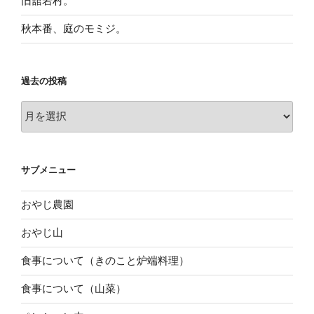
旧舘岩村。
秋本番、庭のモミジ。
過去の投稿
過
去
の
投
サブメニュー
稿
おやじ農園
おやじ山
食事について（きのこと炉端料理）
食事について（山菜）