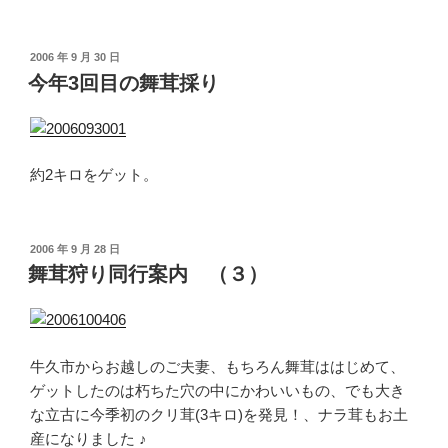
投
2006 年 9 月 30 日
稿
今年3回目の舞茸採り
日:
約2キロをゲット。
投
2006 年 9 月 28 日
稿
舞茸狩り同行案内 （３）
日:
牛久市からお越しのご夫妻、もちろん舞茸ははじめて、
ゲットしたのは朽ちた穴の中にかわいいもの、でも大き
な立古に今季初のクリ茸(3キロ)を発見！、ナラ茸もお土
産になりました ♪