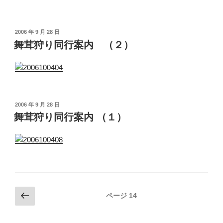
投
2006 年 9 月 28 日
稿
舞茸狩り同行案内 （２）
日:
投
2006 年 9 月 28 日
稿
舞茸狩り同行案内 （１）
日:
投
前
ページ
14
の
稿
ペ
ナ