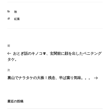
カ
秋
テ
タ
紅葉
ゴ
グ
リ
ー
投
過
前
稿
去
おとぎ話のキノコ🍄、玄関前に顔を出したベニテング
ナ
の
タケ。
ビ
投
稿
ゲ
次
次
の
ー
裏山でナラタケの大株！残念、半ば腐り気味。。。
投
シ
稿
ョ
ン
最近の投稿