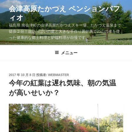
コ
会津高原たかつえ ペンションパフ
ン
ィオ
テ
ン
福島県 南会津町の会津高原たかつえスキー場、たかつえ温泉まで
ツ
徒歩２分！花いっぱいの庭と大きな手作り囲炉裏での山の幸を使
った健康的な郷土料理と炉端料理が自慢です。
へ
ス
キ
メニュー
ッ
プ
投
2017 年 10 月 8 日
投稿者:
WEBMASTER
稿
今年の紅葉は遅れ気味、朝の気温
日:
が高いせいか？