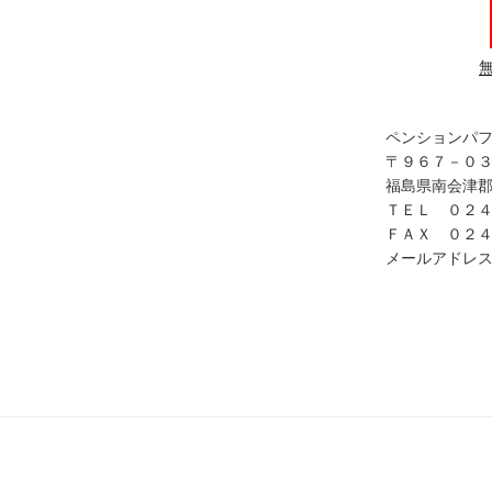
ペンションパ
〒９６７－０
福島県南会津郡
ＴＥＬ ０２
ＦＡＸ ０２
メールアドレス in