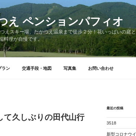
つえ ペンションパフィオ
かつえスキー場、たかつえ温泉まで徒歩２分！花いっぱいの庭
端料理が自慢です。
プラン
交通手段・地図
写真集
お問い合わせ
最近の投稿
案内して久しぶりの田代山行
3518
新型コロナウ