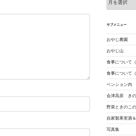
去
の
投
稿
サブメニュー
おやじ農園
おやじ山
食事について
食事について
ペンション内
会津高原 き
野菜ときのこ
自家製果実酒
写真集