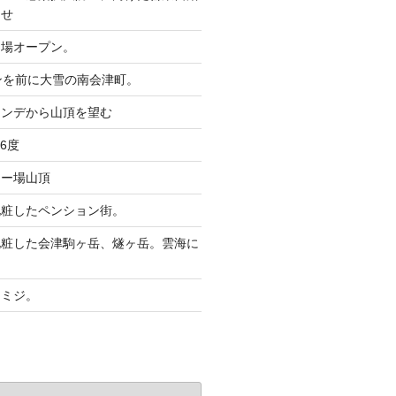
らせ
ー場オープン。
ンを前に大雪の南会津町。
レンデから山頂を望む
6度
キー場山頂
化粧したペンション街。
化粧した会津駒ヶ岳、燧ヶ岳。雲海に
。
モミジ。