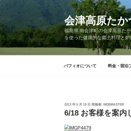
コ
ン
会津高原たか
テ
ン
福島県 南会津町の会津高原た
ツ
を使った健康的な郷土料理と炉
へ
ス
キ
ッ
パフィオについて
料金・宿泊
プ
投
2013 年 6 月 19 日
投稿者:
WEBMASTER
稿
6/18 お客様を
日: