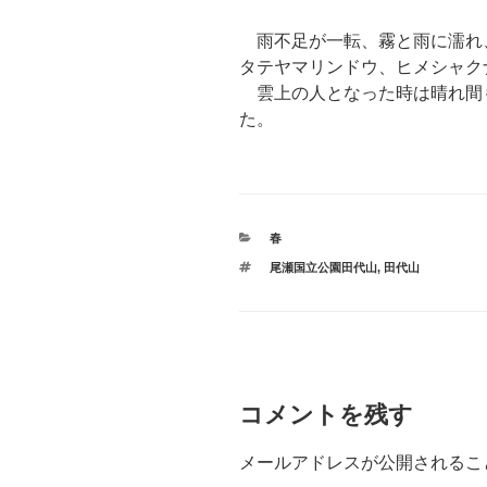
雨不足が一転、霧と雨に濡れ
タテヤマリンドウ、ヒメシャクナ
雲上の人となった時は晴れ間
た。
カ
春
テ
タ
尾瀬国立公園田代山
,
田代山
ゴ
グ
リ
ー
コメントを残す
メールアドレスが公開されるこ