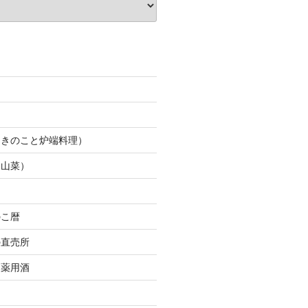
（きのこと炉端料理）
（山菜）
のこ暦
の直売所
＆薬用酒