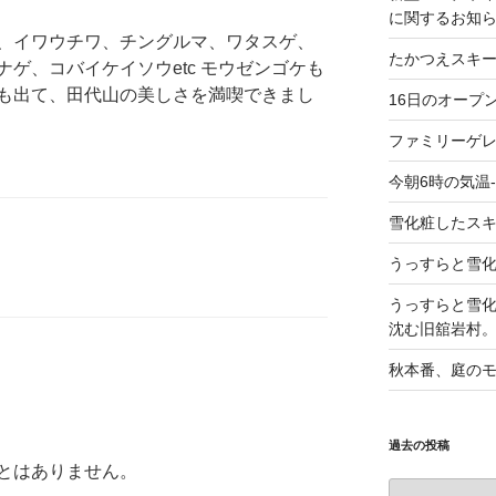
に関するお知
、イワウチワ、チングルマ、ワタスゲ、
たかつえスキ
ゲ、コバイケイソウetc モウゼンゴケも
も出て、田代山の美しさを満喫できまし
16日のオープ
ファミリーゲ
今朝6時の気温-
雪化粧したス
うっすらと雪
うっすらと雪
沈む旧舘岩村
秋本番、庭の
過去の投稿
とはありません。
過