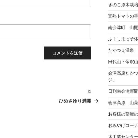
きのこ原木栽
完熟トマトの
南会津町 山
ふくしまっ子
たかつえ温泉
田代山・帝釈
会津高原たか
ジ」
日刊南会津新
次
次
の
ひめさゆり満開
会津高原 山
投
お客様の部屋
稿
おみやげコー
木工芸センタ