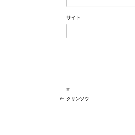
サイト
投
前
過
稿
去
クリンソウ
の
ナ
投
ビ
稿
ゲ