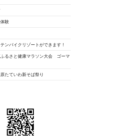
館
車体験
ンテンバイクリゾートができます！
町ふるさと健康マラソン大会 ゴーマ
高原たていわ新そば祭り