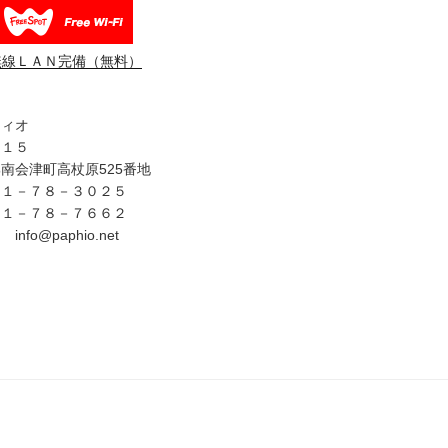
無線ＬＡＮ完備（無料）
フィオ
３１５
南会津町高杖原525番地
４１－７８－３０２５
４１－７８－７６６２
fo@paphio.net