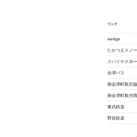
リンク
wed​ge
たかつえスノ
スパイヤスポ
会津バス
南会津町観光
南会津町観光
東武鉄道
野岩鉄道