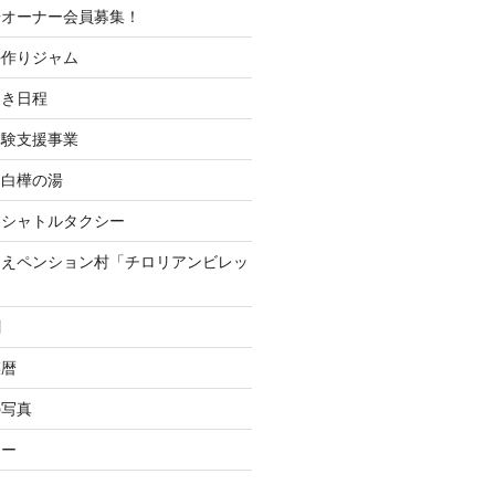
培オーナー会員募集！
手作りジャム
開き日程
体験支援事業
 白樺の湯
山シャトルタクシー
つえペンション村「チロリアンビレッ
聞
菜暦
の写真
ナー
ー