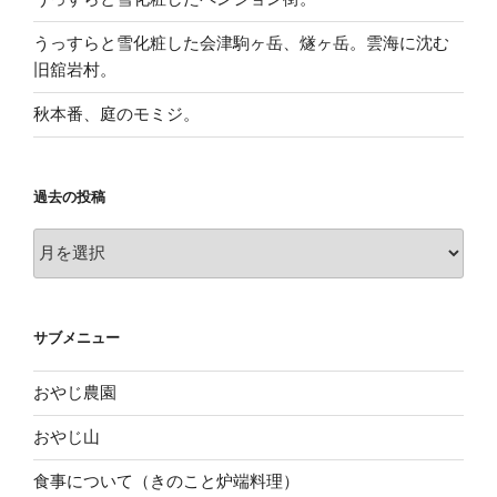
うっすらと雪化粧した会津駒ヶ岳、燧ヶ岳。雲海に沈む
旧舘岩村。
秋本番、庭のモミジ。
過去の投稿
過
去
の
投
サブメニュー
稿
おやじ農園
おやじ山
食事について（きのこと炉端料理）