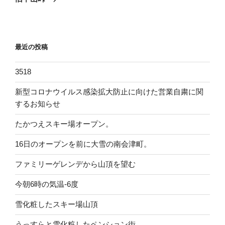
投
ー
稿
シ
ョ
最近の投稿
ン
3518
新型コロナウイルス感染拡大防止に向けた営業自粛に関
するお知らせ
たかつえスキー場オープン。
16日のオープンを前に大雪の南会津町。
ファミリーゲレンデから山頂を望む
今朝6時の気温-6度
雪化粧したスキー場山頂
うっすらと雪化粧したペンション街。