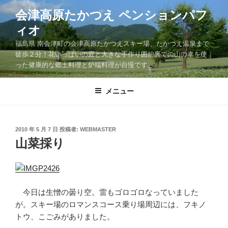
コ
会津高原たかつえ ペンションパフ
ン
ィオ
テ
ン
福島県 南会津町の会津高原たかつえスキー場、たかつえ温泉まで
ツ
徒歩２分！花いっぱいの庭と大きな手作り囲炉裏での山の幸を使
った健康的な郷土料理と炉端料理が自慢です。
へ
ス
キ
メニュー
ッ
プ
投
2010 年 5 月 7 日
投稿者:
WEBMASTER
稿
山菜採り
日:
今日は生憎の曇り空。雷もゴロゴロなっていました
が。スキー場のロマンスコース乗り場周辺には、フキノ
トウ、こごみがありました。