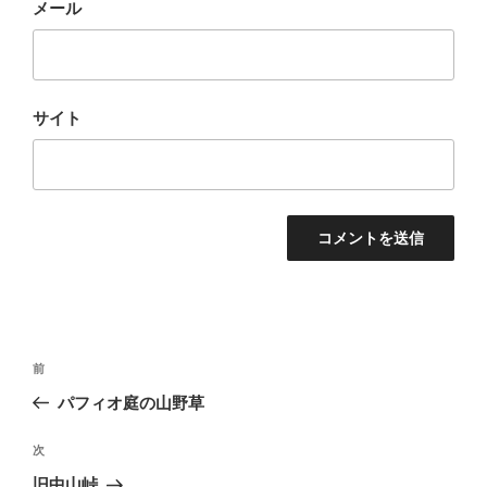
メール
サイト
投
過
前
稿
去
パフィオ庭の山野草
ナ
の
ビ
投
次
次
稿
ゲ
の
旧中山峠