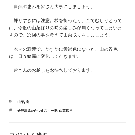
自然の恵みを皆さん大事にしましょう。
採りすぎには注意。枝を折ったり、全てむしりとって
は、今度の山菜採りの時の楽しみが無くなってしまいま
すので、次回の事を考えて山菜取りをしましょう。
木々の新芽で、かすかに黄緑色になった、山の景色
は、日々綺麗に変化して行きます。
皆さんのお越しをお待ちしております。
カ
山菜
,
春
テ
タ
会津高原たかつえスキー場
,
山菜採り
ゴ
グ
リ
ー