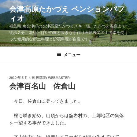
コ
会津高原たかつえ ペンションパフ
ン
ィオ
テ
ン
福島県 南会津町の会津高原たかつえスキー場、たかつえ温泉まで
ツ
徒歩２分！花いっぱいの庭と大きな手作り囲炉裏での山の幸を使
った健康的な郷土料理と炉端料理が自慢です。
へ
ス
キ
メニュー
ッ
プ
投
2010 年 5 月 4 日
投稿者:
WEBMASTER
稿
会津百名山 佐倉山
日:
今日、佐倉山に登ってきました。
桜も咲き始め、山頂からは舘岩村の、上郷地区の集落
を一望する事ができました。
下山途中には、綺麗なイワカガミが沢山生えていて、