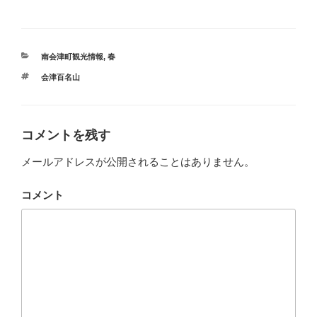
カ
南会津町観光情報
,
春
テ
タ
会津百名山
ゴ
グ
リ
ー
コメントを残す
メールアドレスが公開されることはありません。
コメント