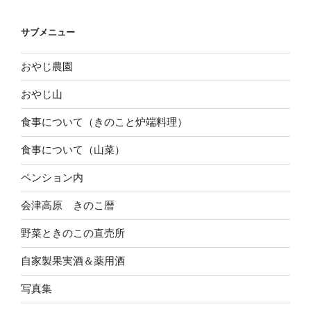
の
投
サブメニュー
稿
おやじ農園
おやじ山
食事について（きのこと炉端料理）
食事について（山菜）
ペンション内
会津高原 きのこ暦
野菜ときのこの直売所
自家製果実酒＆薬用酒
写真集