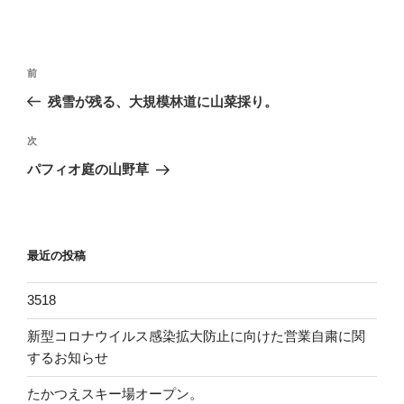
投
過
前
稿
去
残雪が残る、大規模林道に山菜採り。
ナ
の
ビ
投
次
次
稿
ゲ
の
パフィオ庭の山野草
投
ー
稿
シ
ョ
最近の投稿
ン
3518
新型コロナウイルス感染拡大防止に向けた営業自粛に関
するお知らせ
たかつえスキー場オープン。