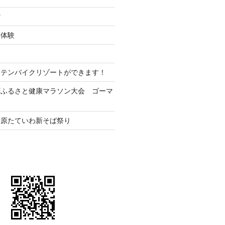
館
車体験
ンテンバイクリゾートができます！
町ふるさと健康マラソン大会 ゴーマ
高原たていわ新そば祭り