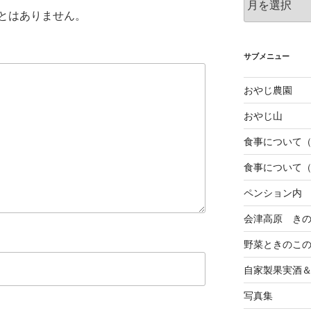
去
とはありません。
の
投
稿
サブメニュー
おやじ農園
おやじ山
食事について
食事について
ペンション内
会津高原 き
野菜ときのこ
自家製果実酒
写真集