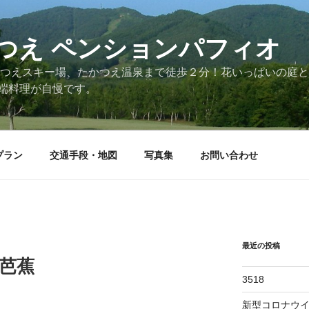
つえ ペンションパフィオ
かつえスキー場、たかつえ温泉まで徒歩２分！花いっぱいの庭
端料理が自慢です。
プラン
交通手段・地図
写真集
お問い合わせ
最近の投稿
水芭蕉
3518
新型コロナウ