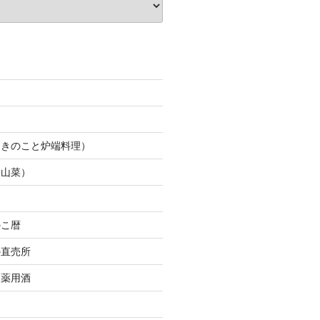
（きのこと炉端料理）
（山菜）
のこ暦
の直売所
＆薬用酒