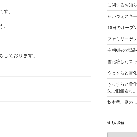
に関するお知
です。
たかつえスキ
う。
16日のオープ
ファミリーゲ
今朝6時の気温-
ちしております。
雪化粧したス
うっすらと雪
うっすらと雪
沈む旧舘岩村
秋本番、庭の
過去の投稿
過