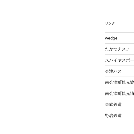
リンク
wed​ge
たかつえスノ
スパイヤスポ
会津バス
南会津町観光
南会津町観光
東武鉄道
野岩鉄道