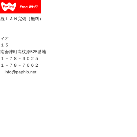
無線ＬＡＮ完備（無料）
フィオ
３１５
南会津町高杖原525番地
４１－７８－３０２５
４１－７８－７６６２
fo@paphio.net