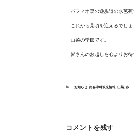
パフィオ裏の遊歩道の水芭蕉
これから見頃を迎えるでしょ
山菜の季節です。
皆さんのお越しを心よりお待
カ
お知らせ
,
南会津町観光情報
,
山菜
,
春
テ
ゴ
リ
ー
コメントを残す