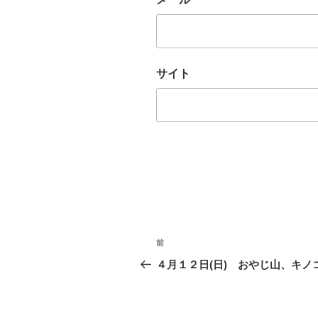
サイト
投
前
過
稿
去
４月１２日(日) おやじ山、キノ
の
ナ
投
ビ
稿