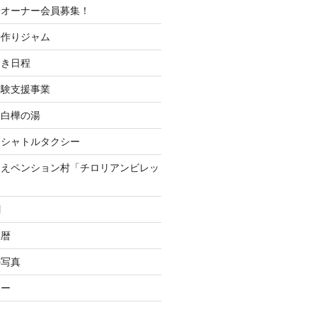
培オーナー会員募集！
手作りジャム
開き日程
体験支援事業
 白樺の湯
山シャトルタクシー
つえペンション村「チロリアンビレッ
聞
菜暦
の写真
ナー
ー