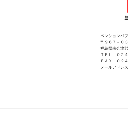
ペンションパ
〒９６７－０
福島県南会津郡
ＴＥＬ ０２
ＦＡＸ ０２
メールアドレス in