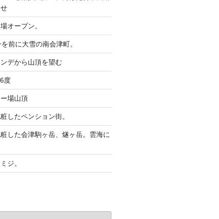
らせ
ー場オープン。
ンを前に大雪の南会津町。
レンデから山頂を望む
6度
キー場山頂
化粧したペンション街。
化粧した会津駒ヶ岳、燧ヶ岳。雲海に
。
モミジ。