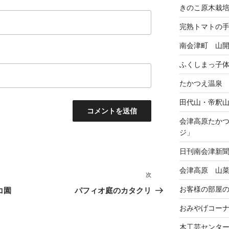
きのこ原木栽
完熟トマトの
南会津町 山
ふくしまっ子
たかつえ温泉
田代山・帝釈
会津高原たか
ジ」
日刊南会津新
会津高原 山
次
次
の
お客様の部屋
コ園
パフィオ庭のカタクリ
投
おみやげコー
稿
木工芸センタ