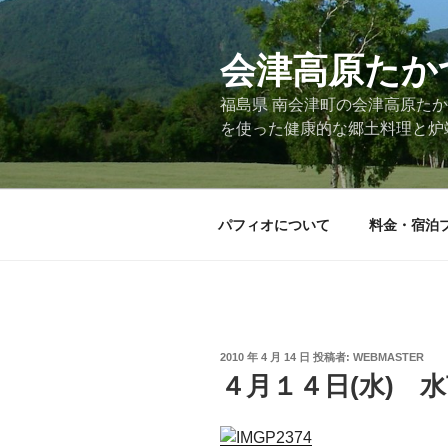
コ
ン
会津高原たか
テ
ン
福島県 南会津町の会津高原た
ツ
を使った健康的な郷土料理と炉
へ
ス
キ
ッ
パフィオについて
料金・宿泊
プ
投
2010 年 4 月 14 日
投稿者:
WEBMASTER
稿
４月１４日(水) 
日: