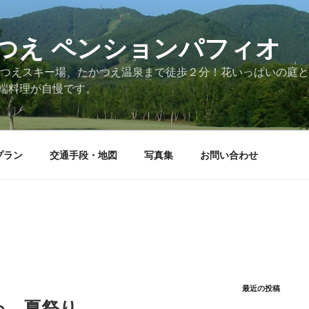
つえ ペンションパフィオ
かつえスキー場、たかつえ温泉まで徒歩２分！花いっぱいの庭
端料理が自慢です。
プラン
交通手段・地図
写真集
お問い合わせ
最近の投稿
わ 夏祭り