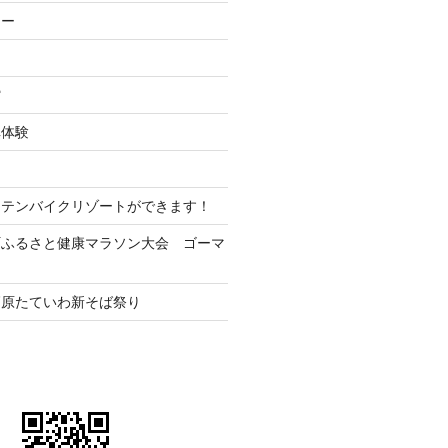
ナー
ー
館
車体験
ンテンバイクリゾートができます！
町ふるさと健康マラソン大会 ゴーマ
高原たていわ新そば祭り