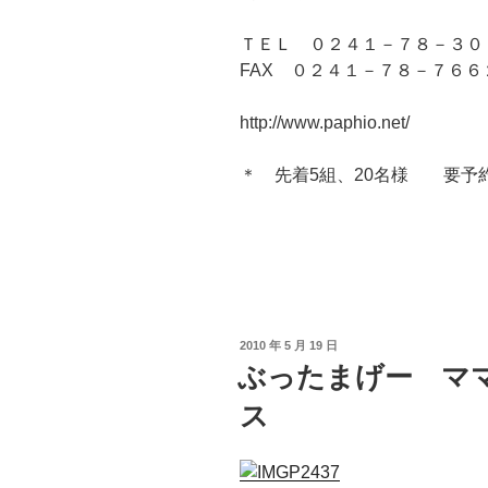
ＴＥＬ ０２４１－７８－３０
FAX ０２４１－７８－７６６
http://www.paphio.net/
＊ 先着5組、20名様 要予
投
2010 年 5 月 19 日
稿
ぶったまげー マ
日:
ス