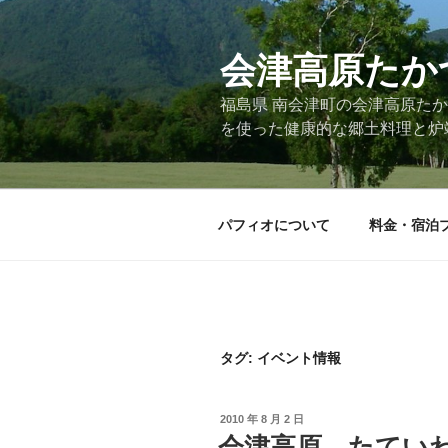
コ
ン
会津高原たか
テ
ン
福島県 南会津町の会津高原た
ツ
を使った健康的な郷土料理と炉
へ
ス
キ
ッ
パフィオについて
料金・宿泊
プ
タグ: イベント情報
投
2010 年 8 月 2 日
稿
会津高原 たてい