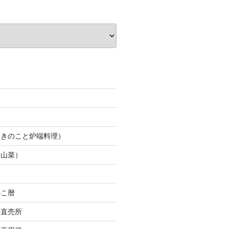
（きのこと炉端料理）
（山菜）
のこ暦
の直売所