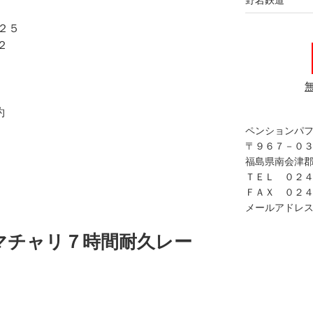
２５
２
約
ペンションパ
〒９６７－０
福島県南会津郡
ＴＥＬ ０２
ＦＡＸ ０２
メールアドレス in
マチャリ７時間耐久レー