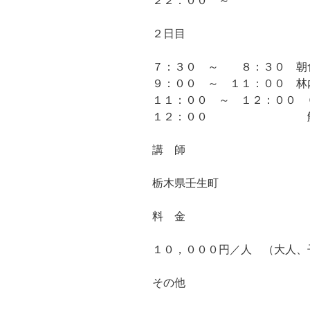
２２：００ ～ フ
２日目
７：３０ ～ ８：３０ 朝
９：００ ～ １１：００ 林
１１：００ ～ １２：００
１２：００ 解
講 師
栃木県壬生町 
料 金
１０，０００円／人 （大人、
その他