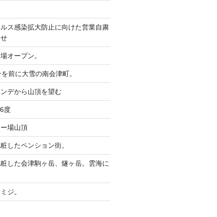
イルス感染拡大防止に向けた営業自粛
らせ
ー場オープン。
ンを前に大雪の南会津町。
レンデから山頂を望む
6度
キー場山頂
化粧したペンション街。
化粧した会津駒ヶ岳、燧ヶ岳。雲海に
。
モミジ。