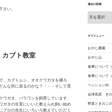
過去の投稿
下さい。
過
去
の
投
稿
サブメニュー
おやじ農園
・カブト教室
おやじ山
食事について
食事について
で、カブトムシ、オオクワガタを捕ろ
ペンション内
どんな所に居るのかな？・・・そして育
会津高原 き
クワガタ、パラワンを飼育しています、
野菜ときのこ
ワガタの生育にいいと教えられ飼い始め
にプロの先生にいろいろ教えていただく