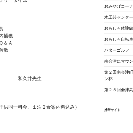
リータイム
おみやげコー
木工芸センタ
おもしろ体験
食
内捕獲
おもしろ自転
 Ｑ＆Ａ
散
パターゴルフ
南会津にマウ
第２回南会津
和久井先生
ン杯
第２５回会津
子供同一料金、１泊２食案内料込み）
携帯サイト