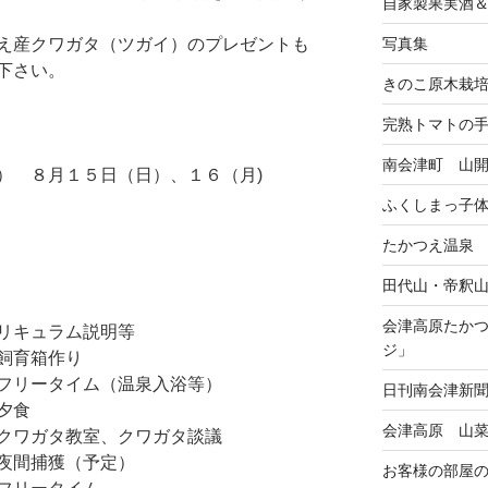
自家製果実酒
写真集
え産クワガタ（ツガイ）のプレゼントも
下さい。
きのこ原木栽
完熟トマトの
南会津町 山
） ８月１５日（日）、１６（月)
ふくしまっ子
たかつえ温泉
田代山・帝釈
会津高原たか
リキュラム説明等
ジ」
飼育箱作り
フリータイム（温泉入浴等）
日刊南会津新
夕食
会津高原 山
クワガタ教室、クワガタ談議
夜間捕獲（予定）
お客様の部屋