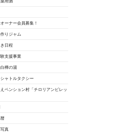
＆薬用酒
培オーナー会員募集！
手作りジャム
開き日程
体験支援事業
 白樺の湯
山シャトルタクシー
つえペンション村「チロリアンビレッ
聞
菜暦
の写真