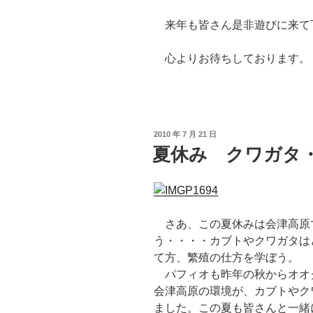
来年も皆さん是非遊びに来て
心よりお待ちしております。
投
2010 年 7 月 21 日
稿
夏休み クワガタ
日:
さあ、この夏休みは会津高原
う・・・・カブトやクワガタは
て方、繁殖の仕方を学ぼう。
パフィオも昨年の秋からオオ
会津高原の環境が、カブトやク
ました。この夏も皆さんと一緒