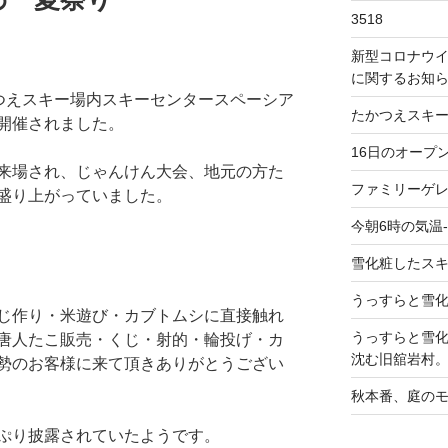
3518
新型コロナウ
に関するお知
つえスキー場内スキーセンタースペーシア
たかつえスキ
開催されました。
16日のオープ
来場され、じゃんけん大会、地元の方た
ファミリーゲ
盛り上がっていました。
今朝6時の気温-
雪化粧したス
うっすらと雪
じ作り・米遊び・カブトムシに直接触れ
うっすらと雪
唐人たこ販売・くじ・射的・輪投げ・カ
沈む旧舘岩村
勢のお客様に来て頂きありがとうござい
秋本番、庭の
ぷり披露されていたようです。