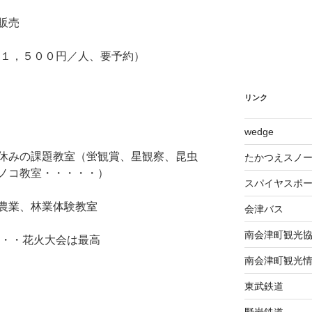
販売
（１，５００円／人、要予約）
リンク
wed​ge
休みの課題教室（蛍観賞、星観察、昆虫
たかつえスノ
ノコ教室・・・・・）
スパイヤスポ
農業、林業体験教室
会津バス
南会津町観光
り・・花火大会は最高
南会津町観光
東武鉄道
野岩鉄道