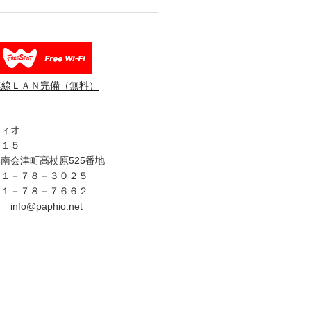
無線ＬＡＮ完備（無料）
フィオ
３１５
南会津町高杖原525番地
４１－７８－３０２５
４１－７８－７６６２
fo@paphio.net