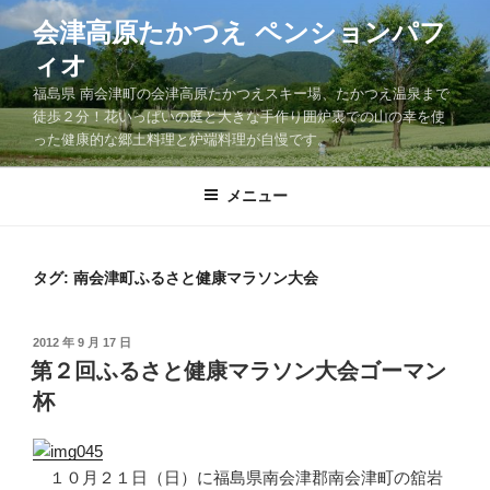
コ
会津高原たかつえ ペンションパフ
ン
ィオ
テ
ン
福島県 南会津町の会津高原たかつえスキー場、たかつえ温泉まで
ツ
徒歩２分！花いっぱいの庭と大きな手作り囲炉裏での山の幸を使
った健康的な郷土料理と炉端料理が自慢です。
へ
ス
キ
メニュー
ッ
プ
タグ: 南会津町ふるさと健康マラソン大会
投
2012 年 9 月 17 日
稿
第２回ふるさと健康マラソン大会ゴーマン
日:
杯
１０月２１日（日）に福島県南会津郡南会津町の舘岩