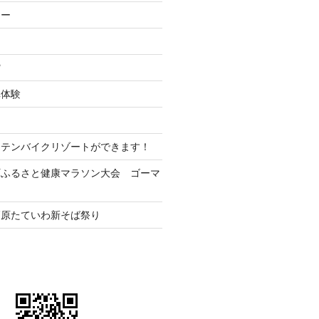
ナー
ー
館
車体験
ンテンバイクリゾートができます！
町ふるさと健康マラソン大会 ゴーマ
高原たていわ新そば祭り