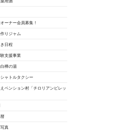
＆薬用酒
培オーナー会員募集！
手作りジャム
開き日程
体験支援事業
 白樺の湯
山シャトルタクシー
つえペンション村「チロリアンビレッ
聞
菜暦
の写真