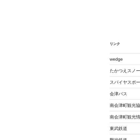
リンク
wed​ge
たかつえスノ
スパイヤスポ
会津バス
南会津町観光
南会津町観光
東武鉄道
野岩鉄道