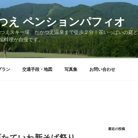
つえ ペンションパフィオ
かつえスキー場、たかつえ温泉まで徒歩２分！花いっぱいの庭
端料理が自慢です。
プラン
交通手段・地図
写真集
お問い合わせ
最近の投稿
原たていわ新そば祭り