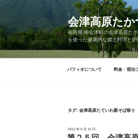
コ
ン
会津高原たか
テ
ン
福島県 南会津町の会津高原た
ツ
を使った健康的な郷土料理と炉
へ
ス
キ
ッ
パフィオについて
料金・宿泊
プ
タグ: 会津高原たていわ新そば祭り
投
2012 年 9 月 16 日
稿
第２５回 会津高