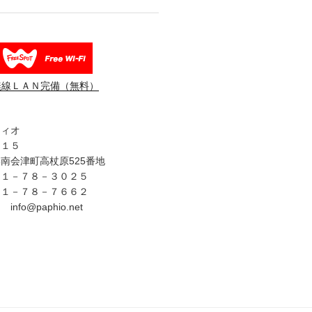
無線ＬＡＮ完備（無料）
フィオ
３１５
南会津町高杖原525番地
４１－７８－３０２５
４１－７８－７６６２
fo@paphio.net