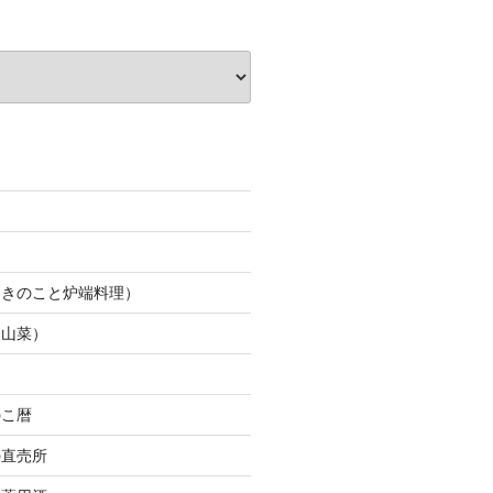
（きのこと炉端料理）
（山菜）
のこ暦
の直売所