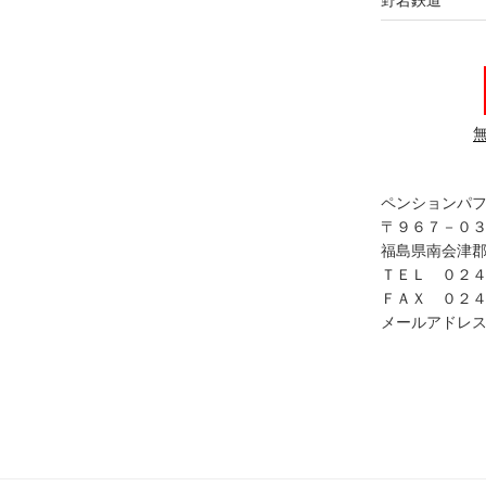
ペンションパ
〒９６７－０
福島県南会津郡
ＴＥＬ ０２
ＦＡＸ ０２
メールアドレス in