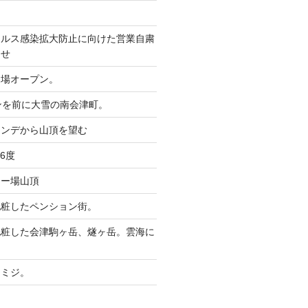
イルス感染拡大防止に向けた営業自粛
らせ
ー場オープン。
ンを前に大雪の南会津町。
レンデから山頂を望む
6度
キー場山頂
化粧したペンション街。
化粧した会津駒ヶ岳、燧ヶ岳。雲海に
。
モミジ。