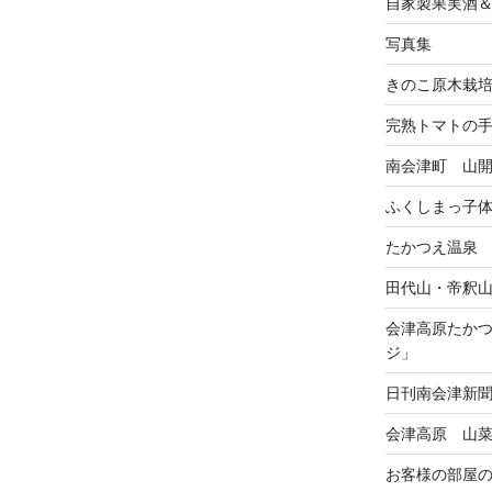
自家製果実酒
写真集
きのこ原木栽
完熟トマトの
南会津町 山
ふくしまっ子
たかつえ温泉
田代山・帝釈
会津高原たか
ジ」
日刊南会津新
会津高原 山
お客様の部屋