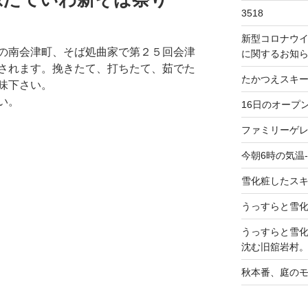
3518
新型コロナウ
の南会津町、そば処曲家で第２５回会津
に関するお知
されます。挽きたて、打ちたて、茹でた
たかつえスキ
味下さい。
い。
16日のオープ
ファミリーゲ
今朝6時の気温-
雪化粧したス
うっすらと雪
うっすらと雪
沈む旧舘岩村
秋本番、庭の