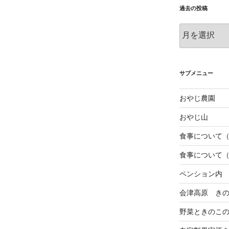
過去の投稿
過
去
の
投
稿
サブメニュー
おやじ農園
おやじ山
食事について
食事について
ペンション内
会津高原 き
野菜ときのこ