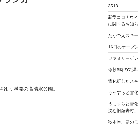
3518
新型コロナウ
に関するお知
たかつえスキ
16日のオープ
ファミリーゲ
今朝6時の気温-
雪化粧したス
さゆり満開の高清水公園。
うっすらと雪
うっすらと雪
沈む旧舘岩村
秋本番、庭の