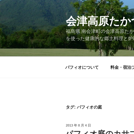
コ
ン
会津高原たか
テ
ン
福島県 南会津町の会津高原た
ツ
を使った健康的な郷土料理と炉
へ
ス
キ
ッ
パフィオについて
料金・宿泊
プ
タグ: パフィオの庭
投
2013 年 8 月 4 日
稿
パフィオ庭のカサ