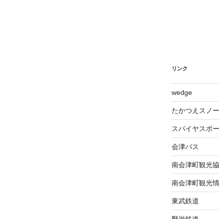
リンク
wed​ge
たかつえスノ
スパイヤスポ
会津バス
南会津町観光
南会津町観光
東武鉄道
野岩鉄道