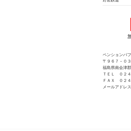
ペンションパ
〒９６７－０
福島県南会津郡
ＴＥＬ ０２
ＦＡＸ ０２
メールアドレス in