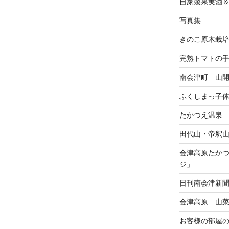
自家製果実酒
写真集
きのこ原木栽
完熟トマトの
南会津町 山
ふくしまっ子
たかつえ温泉
田代山・帝釈
会津高原たか
ジ」
日刊南会津新
会津高原 山
お客様の部屋