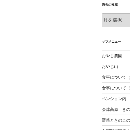
過去の投稿
過
去
の
投
稿
サブメニュー
おやじ農園
おやじ山
食事について
食事について
ペンション内
会津高原 き
野菜ときのこ