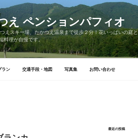
つえ ペンションパフィオ
かつえスキー場、たかつえ温泉まで徒歩２分！花いっぱいの庭
端料理が自慢です。
プラン
交通手段・地図
写真集
お問い合わせ
最近の投稿
ブランカ