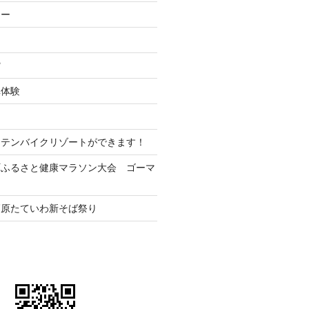
ナー
ー
館
車体験
ンテンバイクリゾートができます！
町ふるさと健康マラソン大会 ゴーマ
高原たていわ新そば祭り