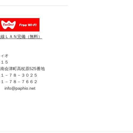
無線ＬＡＮ完備（無料）
フィオ
３１５
南会津町高杖原525番地
４１－７８－３０２５
４１－７８－７６６２
fo@paphio.net