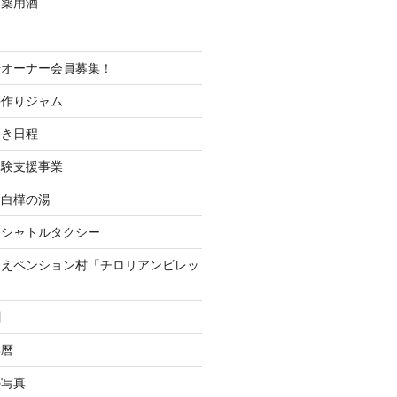
＆薬用酒
培オーナー会員募集！
手作りジャム
開き日程
体験支援事業
 白樺の湯
山シャトルタクシー
つえペンション村「チロリアンビレッ
聞
菜暦
の写真