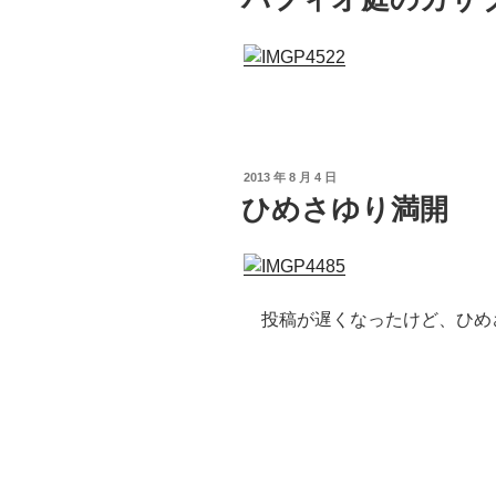
日:
投
2013 年 8 月 4 日
稿
ひめさゆり満開
日:
投稿が遅くなったけど、ひめ