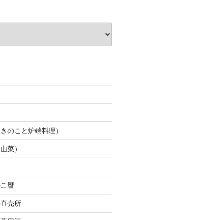
（きのこと炉端料理）
（山菜）
のこ暦
の直売所