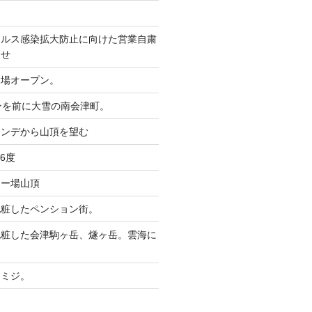
イルス感染拡大防止に向けた営業自粛
らせ
ー場オープン。
ンを前に大雪の南会津町。
レンデから山頂を望む
6度
キー場山頂
化粧したペンション街。
化粧した会津駒ヶ岳、燧ヶ岳。雲海に
。
モミジ。