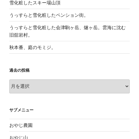
雪化粧したスキー場山頂
うっすらと雪化粧したペンション街。
うっすらと雪化粧した会津駒ヶ岳、燧ヶ岳。雲海に沈む
旧舘岩村。
秋本番、庭のモミジ。
過去の投稿
過
去
の
投
サブメニュー
稿
おやじ農園
おやじ山