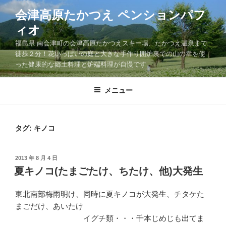
コ
会津高原たかつえ ペンションパフ
ン
ィオ
テ
ン
福島県 南会津町の会津高原たかつえスキー場、たかつえ温泉まで
ツ
徒歩２分！花いっぱいの庭と大きな手作り囲炉裏での山の幸を使
った健康的な郷土料理と炉端料理が自慢です。
へ
ス
キ
メニュー
ッ
プ
タグ: キノコ
投
2013 年 8 月 4 日
稿
夏キノコ(たまごたけ、ちたけ、他)大発生
日:
東北南部梅雨明け、同時に夏キノコが大発生、チタケた
まごだけ、あいたけ
イグチ類・・・千本じめじも出てま