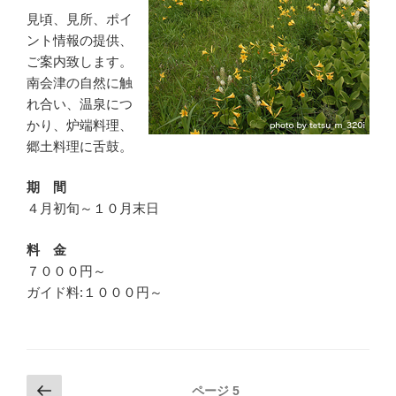
見頃、見所、ポイ
ント情報の提供、
ご案内致します。
南会津の自然に触
れ合い、温泉につ
かり、炉端料理、
郷土料理に舌鼓。
期 間
４月初旬～１０月末日
料 金
７０００円～
ガイド料:１０００円～
投
前
ページ
5