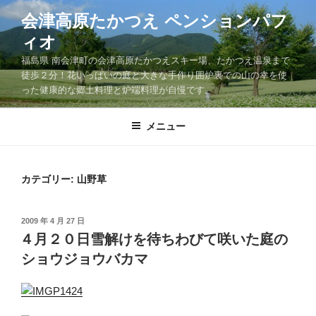
コ
会津高原たかつえ ペンションパフ
ン
ィオ
テ
ン
福島県 南会津町の会津高原たかつえスキー場、たかつえ温泉まで
ツ
徒歩２分！花いっぱいの庭と大きな手作り囲炉裏での山の幸を使
った健康的な郷土料理と炉端料理が自慢です。
へ
ス
キ
メニュー
ッ
プ
カテゴリー: 山野草
投
2009 年 4 月 27 日
稿
４月２０日雪解けを待ちわびて咲いた庭の
日:
ショウジョウバカマ