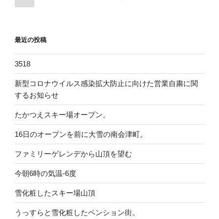
の
稿
ペ
ナ
ー
ビ
最近の投稿
ジ
ゲ
ー
3518
シ
新型コロナウイルス感染拡大防止に向けた営業自粛に関
ョ
するお知らせ
ン
たかつえスキー場オープン。
16日のオープンを前に大雪の南会津町。
ファミリーゲレンデから山頂を望む
今朝6時の気温-6度
雪化粧したスキー場山頂
うっすらと雪化粧したペンション街。