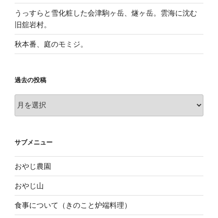
うっすらと雪化粧した会津駒ヶ岳、燧ヶ岳。雲海に沈む
旧舘岩村。
秋本番、庭のモミジ。
過去の投稿
過
去
の
投
サブメニュー
稿
おやじ農園
おやじ山
食事について（きのこと炉端料理）