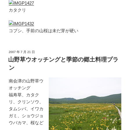
カタクリ
コブシ、手前の山桜は未だ芽が硬い
投
2007 年 7 月 21 日
稿
山野草ウオッチングと季節の郷土料理プラ
日:
ン
南会津の山野草ウ
オッチング
福寿草、カタク
リ、クリンソウ、
タムシバ、イワカ
ガミ、ショウジョ
ウバカマ、桜など