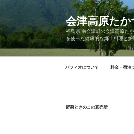
コ
ン
会津高原たか
テ
ン
福島県 南会津町の会津高原た
ツ
を使った健康的な郷土料理と炉
へ
ス
キ
ッ
パフィオについて
料金・宿泊
プ
野菜ときのこの直売所