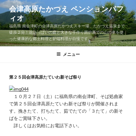
コ
会津高原たかつえ ペンションパフ
ン
ィオ
テ
ン
福島県 南会津町の会津高原たかつえスキー場、たかつえ温泉まで
ツ
徒歩２分！花いっぱいの庭と大きな手作り囲炉裏での山の幸を使
った健康的な郷土料理と炉端料理が自慢です。
へ
ス
キ
メニュー
ッ
プ
第２５回会津高原たていわ新そば祭り
１０月２７日（土）に福島県の南会津町、そば処曲家
で第２５回会津高原たていわ新そば祭りが開催されま
す。挽きたて、打ちたて、茹でたての「３たて」の新そ
ばをご賞味下さい。
詳しくはお気軽にお電話下さい。