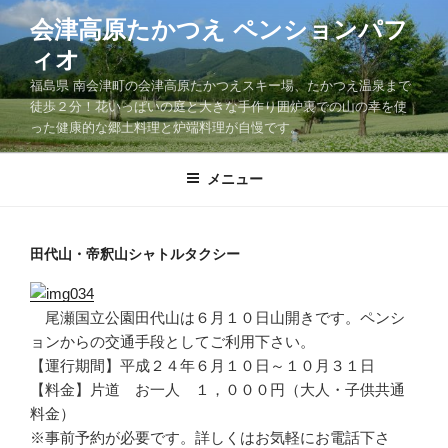
コ
会津高原たかつえ ペンションパフ
ン
ィオ
テ
ン
福島県 南会津町の会津高原たかつえスキー場、たかつえ温泉まで
ツ
徒歩２分！花いっぱいの庭と大きな手作り囲炉裏での山の幸を使
った健康的な郷土料理と炉端料理が自慢です。
へ
ス
キ
メニュー
ッ
プ
田代山・帝釈山シャトルタクシー
尾瀬国立公園田代山は６月１０日山開きです。ペンシ
ョンからの交通手段としてご利用下さい。
【運行期間】平成２４年６月１０日～１０月３１日
【料金】片道 お一人 １，０００円（大人・子供共通
料金）
※事前予約が必要です。詳しくはお気軽にお電話下さ