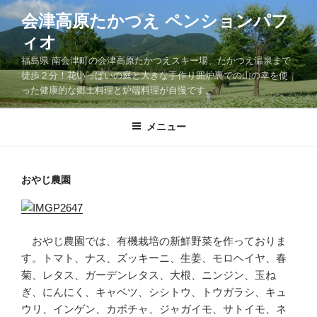
コ
会津高原たかつえ ペンションパフ
ン
ィオ
テ
ン
福島県 南会津町の会津高原たかつえスキー場、たかつえ温泉まで
ツ
徒歩２分！花いっぱいの庭と大きな手作り囲炉裏での山の幸を使
った健康的な郷土料理と炉端料理が自慢です。
へ
ス
キ
メニュー
ッ
プ
おやじ農園
おやじ農園では、有機栽培の新鮮野菜を作っておりま
す。トマト、ナス、ズッキーニ、生姜、モロヘイヤ、春
菊、レタス、ガーデンレタス、大根、ニンジン、玉ね
ぎ、にんにく、キャベツ、シシトウ、トウガラシ、キュ
ウリ、インゲン、カボチャ、ジャガイモ、サトイモ、ネ